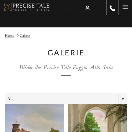
Ha
Me
Home
Galerie
GALERIE
Bilder des Precise Tale Poggio Alla Sala
──
All