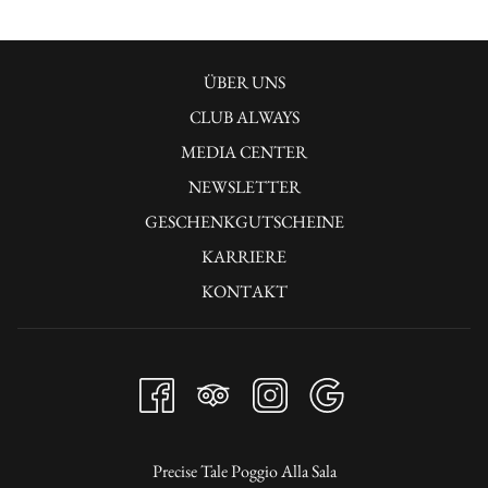
ÖFFNET
ÜBER UNS
SICH
CLUB ALWAYS
IM
ÖFFNET
MEDIA CENTER
NEUEN
SICH
ÖFFNET
NEWSLETTER
FENSTER
IM
SICH
GESCHENKGUTSCHEINE
NEUEN
IM
KARRIERE
FENSTER
NEUEN
KONTAKT
FENSTER
Precise Tale Poggio Alla Sala