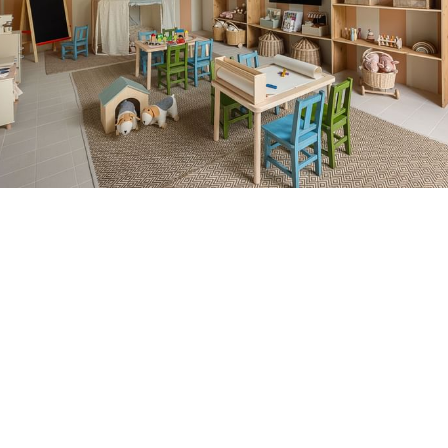
KIDS CLUB
Urlaub für alle
──
Im BAMBINI A POGGIO Kids Club treffen Abenteuer,
Entdeckungen und Freundschaften aufeinander! Hier treffen sich
junge Entdecker aus der ganzen Welt, um sich auf unvergessliche