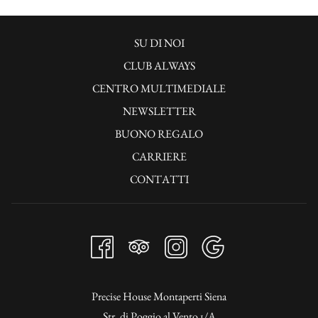
SI
SU DI NOI
APRE
CLUB ALWAYS
IN
SI
CENTRO MULTIMEDIALE
UNA
APRE
SI
NEWSLETTER
NUOVA
IN
APRE
BUONO REGALO
SCHEDA
UNA
IN
CARRIERE
NUOVA
UNA
CONTATTI
SCHEDA
NUOVA
SCHEDA
Precise House Montaperti Siena
Str. di Poggio al Vento 1/A