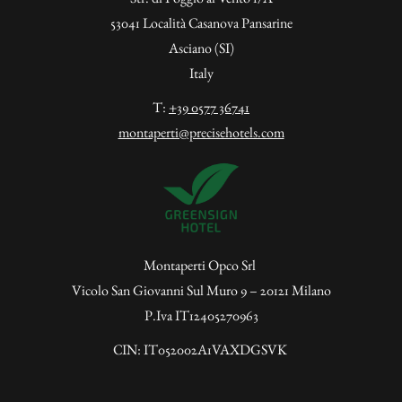
53041 Località Casanova Pansarine
Asciano (SI)
Italy
T:
+39 0577 36741
montaperti@precisehotels.com
Montaperti Opco Srl
Vicolo San Giovanni Sul Muro 9 – 20121 Milano
P.Iva IT12405270963
CIN: IT052002A1VAXDGSVK