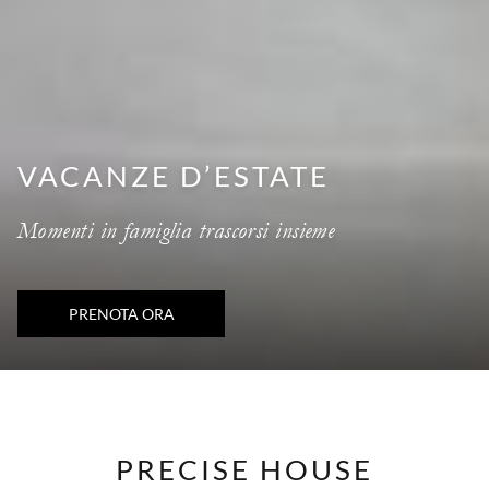
VACANZE D’ESTATE
Momenti in famiglia trascorsi insieme
SI
PRENOTA ORA
APRE
IN
UNA
Pausa presentazione
Pulsanti
Cliccando
NUOVA
SCHEDA
di
sui
controllo
lnk
PRECISE HOUSE
della
seguenti