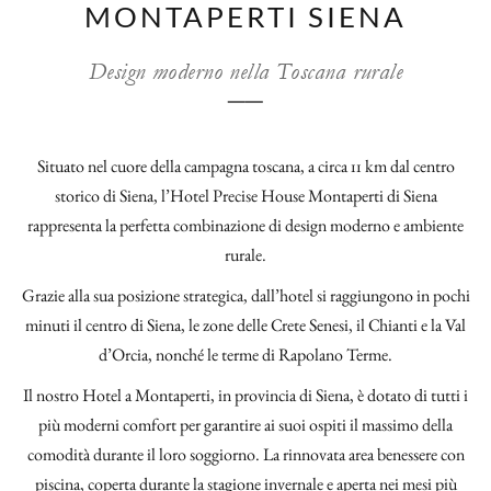
MONTAPERTI SIENA
presentazione
si
aggiornerà
Design moderno nella Toscana rurale
il
──
contenuto
al
di
Situato nel cuore della campagna toscana, a circa 11 km dal centro
sopra
storico di Siena, l’Hotel Precise House Montaperti di Siena
rappresenta la perfetta combinazione di design moderno e ambiente
rurale.
Grazie alla sua posizione strategica, dall’hotel si raggiungono in pochi
minuti il centro di Siena, le zone delle Crete Senesi, il Chianti e la Val
d’Orcia, nonché le terme di Rapolano Terme.
Il nostro Hotel a Montaperti, in provincia di Siena, è dotato di tutti i
più moderni comfort per garantire ai suoi ospiti il massimo della
comodità durante il loro soggiorno. La rinnovata area benessere con
piscina, coperta durante la stagione invernale e aperta nei mesi più