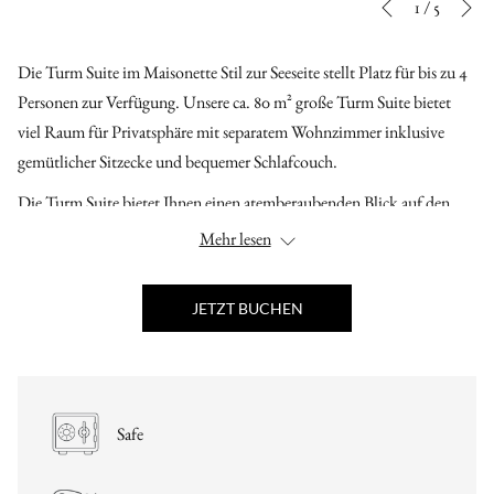
Diashow-
Durch
1
/
5
Vorherige
Steuertasten
Klicken
auf
Die Turm Suite im Maisonette Stil zur Seeseite stellt Platz für bis zu 4
die
Personen zur Verfügung. Unsere ca. 80 m² große Turm Suite bietet
folgenden
viel Raum für Privatsphäre mit separatem Wohnzimmer inklusive
Links
gemütlicher Sitzecke und bequemer Schlafcouch.
wird
Die Turm Suite bietet Ihnen einen atemberaubenden Blick auf den
der
Scharmützelsee von Ihrem eigenen Balkon.
Mehr lesen
obige
Inhalt
Die hochwertigen und komfortablen Möbel schaffen eine entspannte
aktualisiert
Atmosphäre für Ihren Urlaub im Precise Resort Bad Saarow.
JETZT BUCHEN
Safe