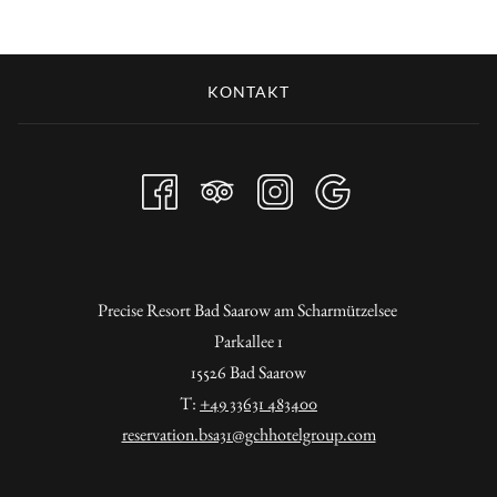
KONTAKT
Precise Resort Bad Saarow am Scharmützelsee
Parkallee 1
15526 Bad Saarow
T:
+49 33631 483400
reservation.bsa31@gchhotelgroup.com