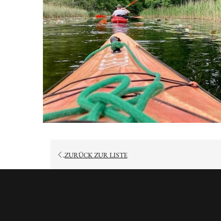
ÖFFNET
ZURÜCK ZUR LISTE
SICH
IM
NEUEN
FENSTER