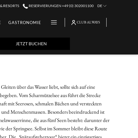
 & RESORTS
RESERVIERUNGEN +49 (0) 302001100
DE
Hamburger
E
GASTRONOMIE
CLUB ALWAYS
Menu
JETZT BUCHEN
eiten über das Wasser liebt, sollte sich auf eine
begeben. Vom Scharmützelsee aus führt die Strecke
chaft mit Seerosen, schmalen Bächen und versteckten
e und Menschenmassen. Besonders beeindruckend ist
chmelzwasserrinne, die aus fünf Seen besteht: darunter der
e der Springsee. Selbst im Sommer bleibt diese Route
r. Die „Spätaufstehertour“ bietet ein einzigartiges