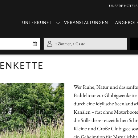
UNSERE HOTELS
UNTERKUNFT
VERANSTALTUNGEN
ANGEBOT
Check
Ausgewähltes
1
Zimmer
,
2
Gäste
Out
Auscheckdatum
ist
ENKETTE
8.
August
2026.
Wer Ruhe, Natur und das sanfte Gl
Paddeltour zur Glubigseenkette 
durch eine idyllische Seenlands
Kanälen – fast ohne Motorboot
die Stille dieser eiszeitlichen S
Kleine und Große Glubigsee sowi
ein Geheimtipp für Naturliebhabe