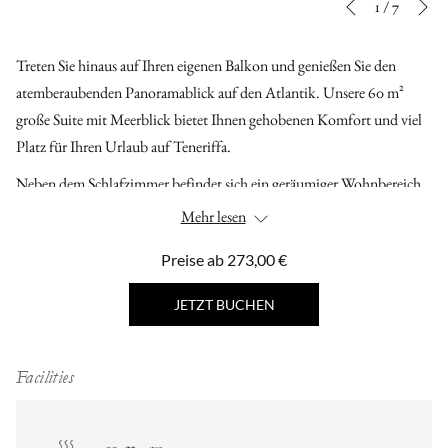
Diashow-
Durch
1
/
7
Vorherige
Steuertasten
Klicken
auf
Treten Sie hinaus auf Ihren eigenen Balkon und genießen Sie den
die
atemberaubenden Panoramablick auf den Atlantik. Unsere 60 m²
folgenden
große Suite mit Meerblick bietet Ihnen gehobenen Komfort und viel
Links
Platz für Ihren Urlaub auf Teneriffa.
wird
Neben dem Schlafzimmer befindet sich ein geräumiger Wohnbereich
der
mit einer Sitzgruppe und einem Balkon. Von dort aus können Sie den
Mehr lesen
obige
spektakulären Blick auf den Atlantik genießen und sich entspannen.
Inhalt
Preise ab
273,00 €
aktualisiert
JETZT BUCHEN
Facilities