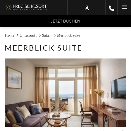
Ha
Me
JETZT BUCHEN
Home
Unterkunft
Suiten
Meerblick Suite
MEERBLICK SUITE
Nä