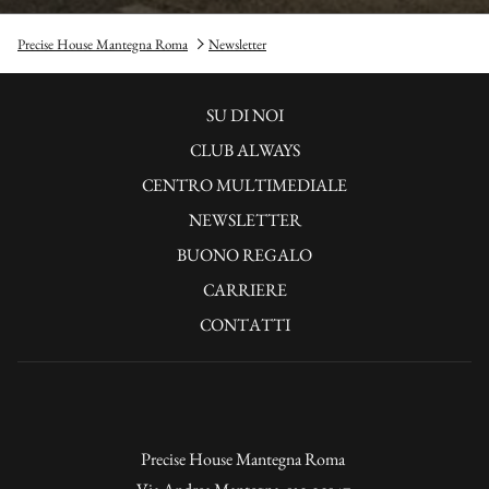
Precise House Mantegna Roma
Newsletter
SI
SU DI NOI
APRE
CLUB ALWAYS
IN
SI
CENTRO MULTIMEDIALE
UNA
APRE
SI
NEWSLETTER
NUOVA
IN
APRE
BUONO REGALO
SCHEDA
UNA
IN
CARRIERE
NUOVA
UNA
CONTATTI
SCHEDA
NUOVA
SCHEDA
Precise House Mantegna Roma