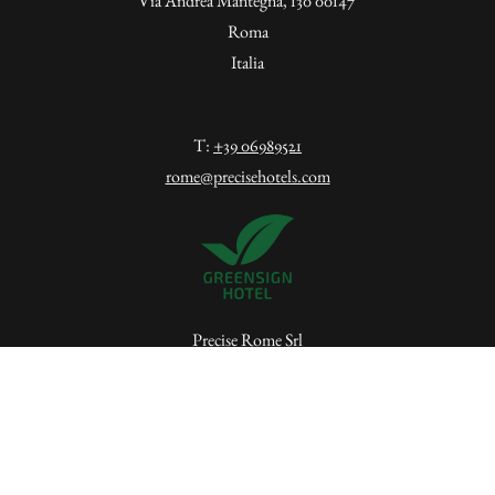
Via Andrea Mantegna, 130 00147
Roma
Italia
T:
+39 06989521
rome@precisehotels.com
Precise Rome Srl
Vicolo San Giovanni Sul Muro 9 - 20121 Milano
P.Iva IT12355450961
Iscriviti alla newsletter periodica di Precise Hotels and