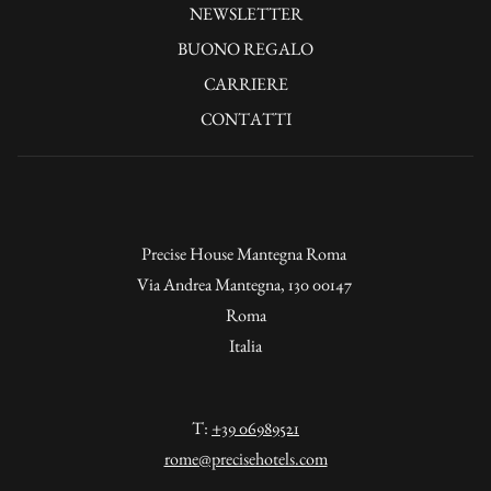
APRE
SI
NEWSLETTER
NUOVA
IN
APRE
BUONO REGALO
SCHEDA
UNA
IN
CARRIERE
NUOVA
UNA
CONTATTI
SCHEDA
NUOVA
SCHEDA
Precise House Mantegna Roma
Via Andrea Mantegna, 130 00147
Roma
Italia
T:
+39 06989521
rome@precisehotels.com