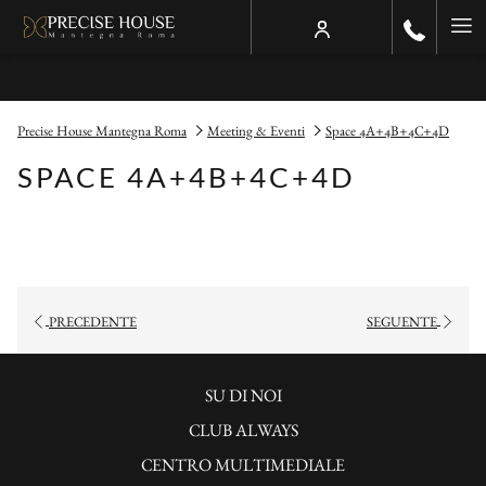
Ha
Me
Precise House Mantegna Roma
Meeting & Eventi
Space 4A+4B+4C+4D
SPACE 4A+4B+4C+4D
PRECEDENTE
SEGUENTE
SI
SU DI NOI
APRE
CLUB ALWAYS
IN
SI
CENTRO MULTIMEDIALE
UNA