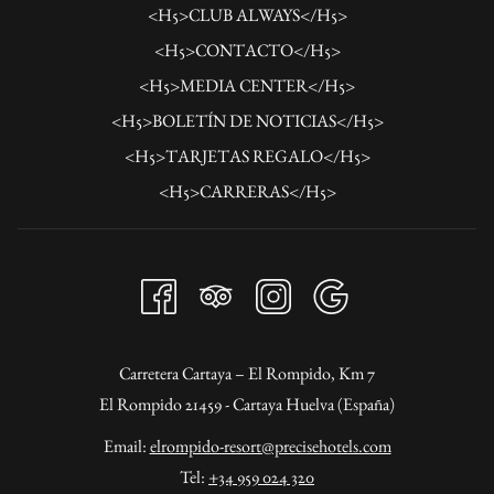
<H5>CLUB ALWAYS</H5>
<H5>CONTACTO</H5>
<H5>MEDIA CENTER</H5>
<H5>BOLETÍN DE NOTICIAS</H5>
<H5>TARJETAS REGALO</H5>
<H5>CARRERAS</H5>
Carretera Cartaya – El Rompido, Km 7
El Rompido 21459 - Cartaya Huelva (España)
Email:
elrompido-resort@precisehotels.com
Tel:
+34 959 024 320