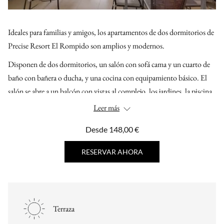
Ideales para familias y amigos, los apartamentos de dos dormitorios de
Precise Resort El Rompido son amplios y modernos.
Disponen de dos dormitorios, un salón con sofá cama y un cuarto de
baño con bañera o ducha, y una cocina con equipamiento básico. El
salón se abre a un balcón con vistas al complejo, los jardines, la piscina
o el campo de golf. El apartamento puede alojar hasta cinco adultos o
Leer más
cuatro adultos y dos niños (hasta 12 años).
Desde
148,00 €
RESERVAR AHORA
Terraza