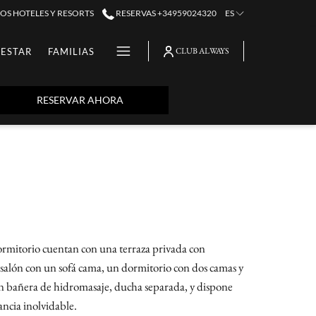
OS HOTELES Y RESORTS
RESERVAS +34959024320
ES
Hamburger
NESTAR
FAMILIAS
CLUB ALWAYS
Menu
ABRE EN UNA NUEVA PESTAÑA
RESERVAR AHORA
dormitorio cuentan con una terraza privada con
 salón con un sofá cama, un dormitorio con dos camas y
on bañera de hidromasaje, ducha separada, y dispone
ancia inolvidable.