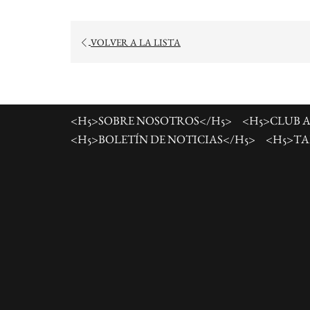
VOLVER A LA LISTA
<H5>SOBRE NOSOTROS</H5>
<H5>CLUB 
<H5>BOLETÍN DE NOTICIAS</H5>
<H5>TA