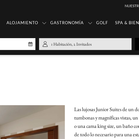
NUESTR
ALOJAMIENTO
GASTRONOMÍA
GOLF
SPA & BIE
Check-
La
1
Habitación
,
2
Invitados
out
echa
de
alida
eleccionada
s
º
agosto
2026.
Las lujosas Junior Suites de un 
tumbonas y magníficas vistas, un
o una cama king size, un baño c
de todo lo necesario para una est