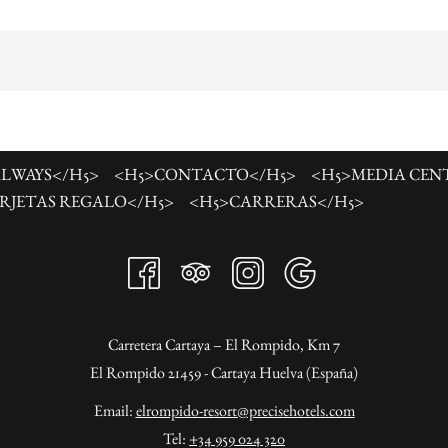
el
contenido
anterior
ALWAYS</H5>
<H5>CONTACTO</H5>
<H5>MEDIA CEN
RJETAS REGALO</H5>
<H5>CARRERAS</H5>
Carretera Cartaya – El Rompido, Km 7
El Rompido 21459 - Cartaya Huelva (España)
Email:
elrompido-resort@precisehotels.com
Tel:
+34 959 024 320