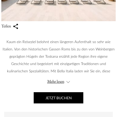
Teilen
Kaum ein Reiseziel belohnt einen längeren Aufenthalt so sehr wie
Italien. Von den historischen Gassen Roms bis zu den von Weinbergen
geprägten Hügeln der Toskana erzählt jede Region ihre eigene
Geschichte und begeistert mit einzigartigen Traditionen und
kulinarischen Spezialitäten. Mit Bella Italia laden wir Sie ein, diese
besonderen Orte in aller Ruhe zu entdecken.
Mehr lesen
Freuen Sie sich auf eine
vierte Nacht als Geschenk
und nehmen Sie sich
Zeit für historische Piazze, verborgene Winkel der toskanischen
JETZT BUCHEN
Landschaft und die kulinarische Vielfalt, die jede Region
unverwechselbar macht.