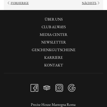
VORHERIGE
NÄCHSTE
ÖFFNET
ÜBER UNS
SICH
CLUB ALWAYS
IM
ÖFFNET
MEDIA CENTER
NEUEN
SICH
ÖFFNET
NEWSLETTER
FENSTER
IM
SICH
GESCHENKGUTSCHEINE
NEUEN
IM
KARRIERE
FENSTER
NEUEN
KONTAKT
FENSTER
Precise House Mantegna Roma