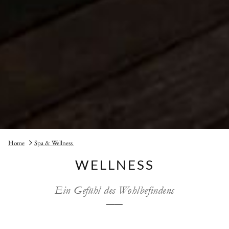
Home
Spa & Wellness
WELLNESS
Ein Gefühl des Wohlbefindens
──