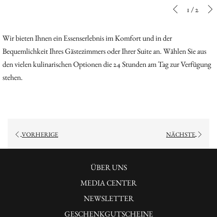
Diashow-
Durch
1
/
2
Vorherige
Steuertasten
Klicken
auf
Wir bieten Ihnen ein Essenserlebnis im Komfort und in der
die
Bequemlichkeit Ihres Gästezimmers oder Ihrer Suite an. Wählen Sie aus
folgenden
den vielen kulinarischen Optionen die 24 Stunden am Tag zur Verfügung
Links
stehen.
wird
der
obige
Inhalt
VORHERIGE
NÄCHSTE
aktualisiert
ÜBER UNS
MEDIA CENTER
ÖFFNET
NEWSLETTER
SICH
GESCHENKGUTSCHEINE