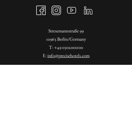
Stresemannstraße 99
10963 Berlin/Germany
T: +49 0302001100
E:
info@precisehotels.com
Melden Sie sich hier für den regelmäßigen Newsletter
der Precise Hotels und Resorts an.
Wir informieren kontinuierlich über aktuelle
Angebote und Sonderaktionen an den verschiedenen